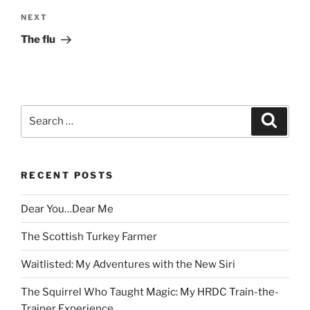
Next
NEXT
Post
The flu
Search
Search
for:
RECENT POSTS
Dear You…Dear Me
The Scottish Turkey Farmer
Waitlisted: My Adventures with the New Siri
The Squirrel Who Taught Magic: My HRDC Train-the-
Trainer Experience