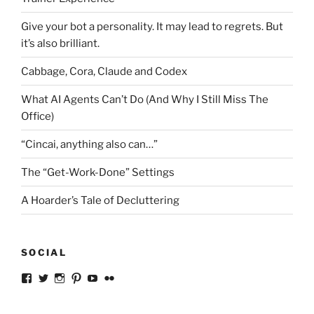
Give your bot a personality. It may lead to regrets. But
it’s also brilliant.
Cabbage, Cora, Claude and Codex
What AI Agents Can’t Do (And Why I Still Miss The
Office)
“Cincai, anything also can…”
The “Get-Work-Done” Settings
A Hoarder’s Tale of Decluttering
SOCIAL
View
View
View
View
View
View
ckkoay’s
ckkoay’s
ckkoay’s
ckkoay’s
ckkoay’s
ceekay’s
profile
profile
profile
profile
profile
profile
on
on
on
on
on
on