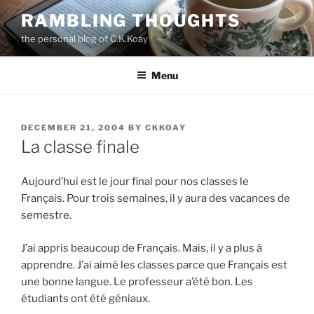
Skip
RAMBLING THOUGHTS
to
the personal blog of C.K.Koay
content
Menu
POSTED
DECEMBER 21, 2004
BY
CKKOAY
ON
La classe finale
Aujourd’hui est le jour final pour nos classes le
Français. Pour trois semaines, il y aura des vacances de
semestre.
J’ai appris beaucoup de Français. Mais, il y a plus à
apprendre. J’ai aimé les classes parce que Français est
une bonne langue. Le professeur a’été bon. Les
étudiants ont été géniaux.