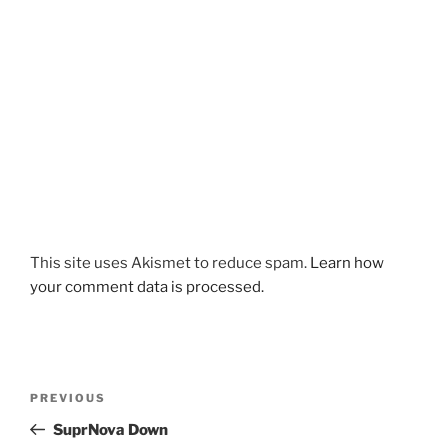
This site uses Akismet to reduce spam.
Learn how
your comment data is processed.
Post
Previous
PREVIOUS
navigation
Post
SuprNova Down